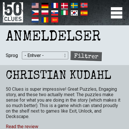
Gå
til
hovedindhold
PRIMÆR
NAVIGATION
ANMELDELSER
Sprog
CHRISTIAN KUDAHL
50 Clues is super impressive! Great Puzzles, Engaging
story, and these two actually meet: The puzzles make
sense for what you are doing in the story (which makes it
so much better). This is a game which can stand proudly
on the shelf next to games like Exit, Unlock, and
Deckscape.
Read the review