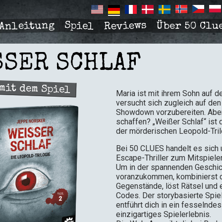
Spiel
Reviews
Anleitung
Über 50 Clu
R
TION
SSER SCHLAF
mit dem Spiel
Maria ist mit ihrem Sohn auf d
versucht sich zugleich auf de
Showdown vorzubereiten. Aber
schaffen? „Weißer Schlaf“ ist 
der mörderischen Leopold-Tril
Bei 50 CLUES handelt es sich
Escape-Thriller zum Mitspiele
Um in der spannenden Geschi
voranzukommen, kombinierst 
Gegenstände, löst Rätsel und 
Codes. Der storybasierte Spie
entführt dich in ein fesselnde
einzigartiges Spielerlebnis.