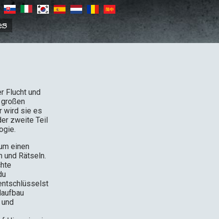
es
er Flucht und
n großen
 wird sie es
der zweite Teil
ogie.
 um einen
n und Rätseln.
chte
du
entschlüsselst
laufbau
s und