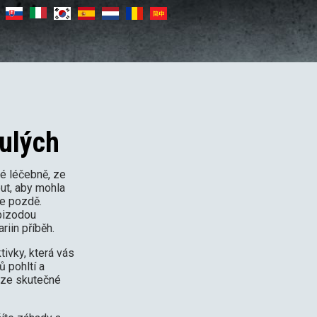
ulých
ké léčebně, ze
ut, aby mohla
de pozdě.
epizodou
riin příběh.
ivky, která vás
 pohltí a
 ze skutečné