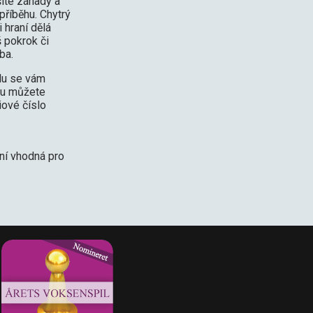
íte záhady a
 příběhu. Chytrý
 hraní dělá
 pokrok či
ba.
lu se vám
mu můžete
iové číslo
ení vhodná pro