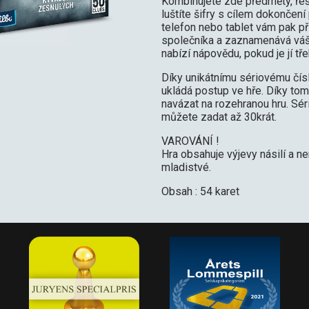
Kombinujete zde předměty, řeš
luštíte šifry s cílem dokončení
telefon nebo tablet vám pak při
společníka a zaznamenává váš
nabízí nápovědu, pokud je jí tře
Díky unikátnímu sériovému čís
ukládá postup ve hře. Díky to
navázat na rozehranou hru. Sér
můžete zadat až 30krát.
VAROVÁNÍ !
Hra obsahuje výjevy násilí a n
mladistvé.
Obsah : 54 karet