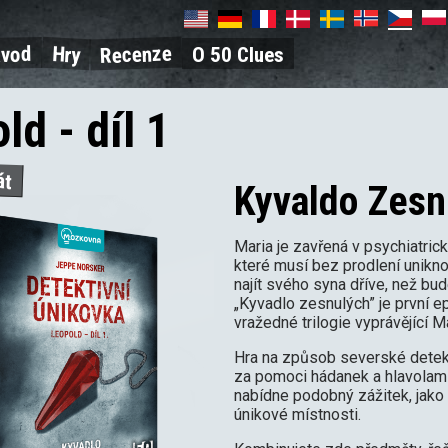
Recenze
ávod
Hry
O 50 Clues
on
ld - díl 1
át
Kyvaldo Zesn
Maria je zavřená v psychiatric
které musí bez prodlení unikno
najít svého syna dříve, než bu
„Kyvadlo zesnulých” je první 
vražedné trilogie vyprávějící Ma
Hra na způsob severské detekt
za pomoci hádanek a hlavolamů
nabídne podobný zážitek, jako
únikové místnosti.