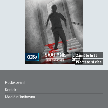
Začněte hrát
Přečtěte si více
o
Sva
Footer
Poděkování
Kontakt
menu
Mediální knihovna