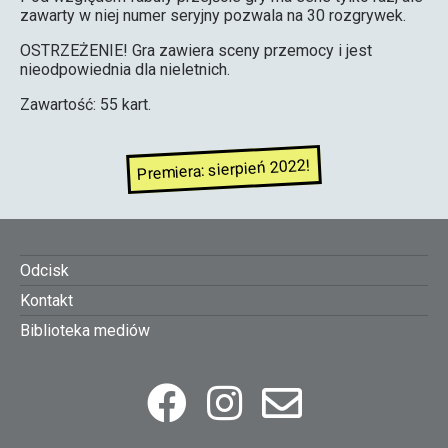
zawarty w niej numer seryjny pozwala na 30 rozgrywek.
OSTRZEŻENIE! Gra zawiera sceny przemocy i jest
nieodpowiednia dla nieletnich.
Zawartość: 55 kart.
Premiera: sierpień 2022!
Footer
Odcisk
Kontakt
menu
Biblioteka mediów