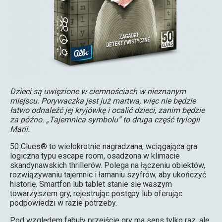
Dzieci są uwięzione w ciemnościach w nieznanym
miejscu. Porywaczka jest już martwa, więc nie będzie
łatwo odnaleźć jej kryjówkę i ocalić dzieci, zanim będzie
za późno. „Tajemnica symbolu” to druga część trylogii
Marii.
50 Clues® to wielokrotnie nagradzana, wciągająca gra
logiczna typu escape room, osadzona w klimacie
skandynawskich thrillerów. Polega na łączeniu obiektów,
rozwiązywaniu tajemnic i łamaniu szyfrów, aby ukończyć
historię. Smartfon lub tablet stanie się waszym
towarzyszem gry, rejestrując postępy lub oferując
podpowiedzi w razie potrzeby.
Pod względem fabuły przejście gry ma sens tylko raz, ale