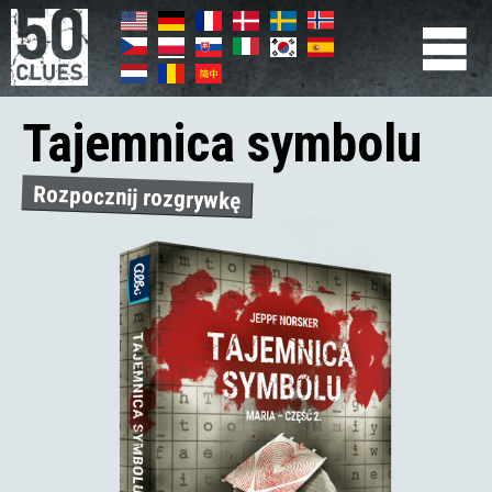
Przejdź
do
treści
Primær
navigation
Tajemnica symbolu
Rozpocznij rozgrywkę