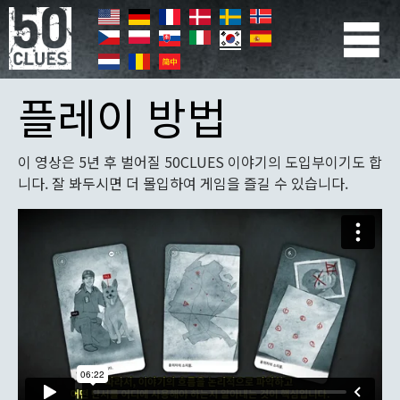
주
요
콘
Primær
텐
navigation
플레이 방법
츠
로
건
너
이 영상은 5년 후 벌어질 50CLUES 이야기의 도입부이기도 합
뛰
니다. 잘 봐두시면 더 몰입하여 게임을 즐길 수 있습니다.
기