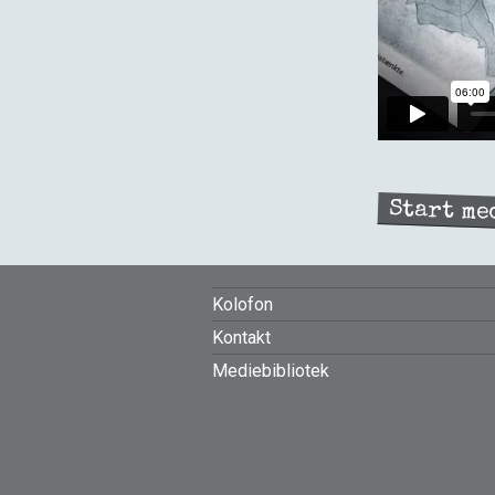
Start me
FOOTER
Kolofon
Kontakt
MENU
Mediebibliotek