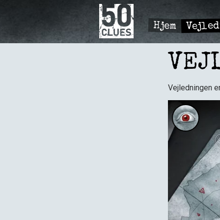
Gå
til
hovedindhold
Vejle
Hjem
PRIMÆ
NAVIGA
VEJ
Vejledningen er