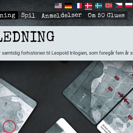
Anmeldelser
Spil
dning
Om 50 Clues
R
TION
LEDNING
 samtidig forhistorien til Leopold trilogien, som foregår fem år 