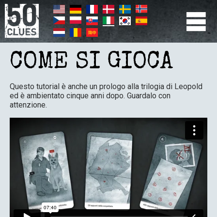
Salta
al
contenuto
principale
PRIMÆR
NAVIGATION
COME SI GIOCA
Questo tutorial è anche un prologo alla trilogia di Leopold
ed è ambientato cinque anni dopo. Guardalo con
attenzione.