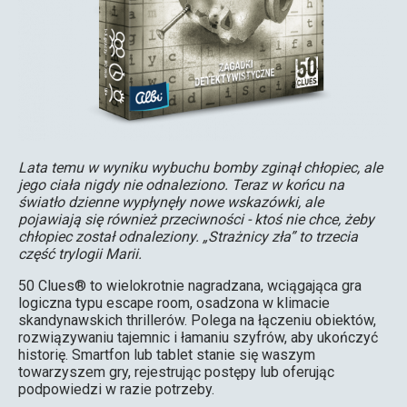
Lata temu w wyniku wybuchu bomby zginął chłopiec, ale
jego ciała nigdy nie odnaleziono. Teraz w końcu na
światło dzienne wypłynęły nowe wskazówki, ale
pojawiają się również przeciwności - ktoś nie chce, żeby
chłopiec został odnaleziony. „Strażnicy zła” to trzecia
część trylogii Marii.
50 Clues® to wielokrotnie nagradzana, wciągająca gra
logiczna typu escape room, osadzona w klimacie
skandynawskich thrillerów. Polega na łączeniu obiektów,
rozwiązywaniu tajemnic i łamaniu szyfrów, aby ukończyć
historię. Smartfon lub tablet stanie się waszym
towarzyszem gry, rejestrując postępy lub oferując
podpowiedzi w razie potrzeby.