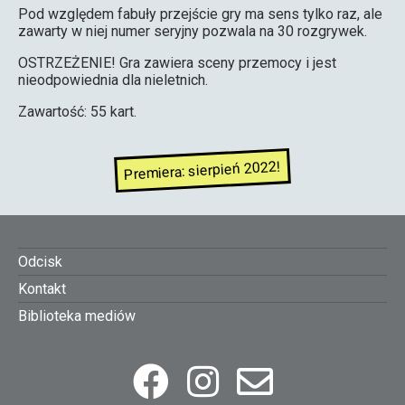
Pod względem fabuły przejście gry ma sens tylko raz, ale
zawarty w niej numer seryjny pozwala na 30 rozgrywek.
OSTRZEŻENIE! Gra zawiera sceny przemocy i jest
nieodpowiednia dla nieletnich.
Zawartość: 55 kart.
Premiera: sierpień 2022!
Footer
Odcisk
Kontakt
menu
Biblioteka mediów