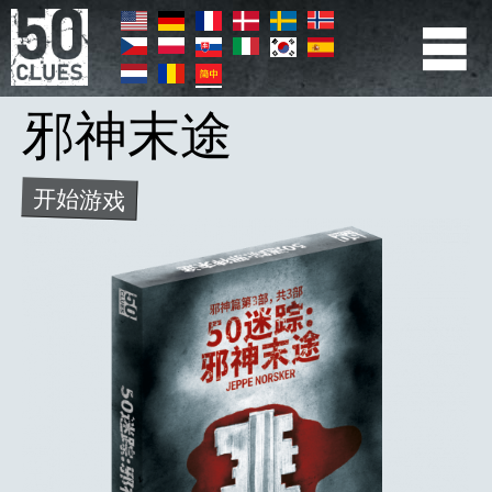
跳
转
到
PRIMÆR
主
要
NAVIGATION
内
邪神末途
容
开始游戏