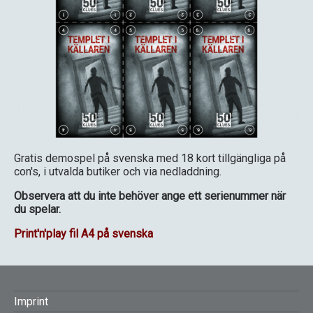
Gratis demospel på svenska med 18 kort tillgängliga på
con's, i utvalda butiker och via nedladdning.
Observera att du inte behöver ange ett serienummer när
du spelar.
Print'n'play fil A4 på svenska
FOOTER
Imprint