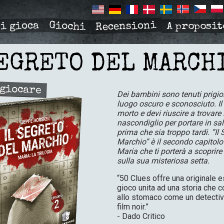
Recensioni
Giochi
si gioca
A proposit
R
TION
SEGRETO DEL MARCH
 giocare
Dei bambini sono tenuti prigion
luogo oscuro e sconosciuto. Il 
morto e devi riuscire a trovare 
nascondiglio per portare in sa
prima che sia troppo tardi. ”Il 
Marchio” è il secondo capitolo d
Maria che ti porterà a scoprire
sulla sua misteriosa setta.
“50 Clues offre una originale 
gioco unita ad una storia che 
allo stomaco come un detective
film noir.”
- Dado Critico