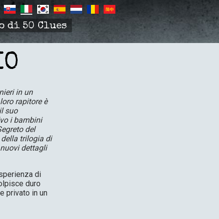
o di 50 Clues
IO
ieri in un
loro rapitore è
il suo
lvo i bambini
Segreto del
ella trilogia di
 nuovi dettagli
esperienza di
colpisce duro
 privato in un