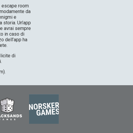
le escape room
comodamente da
enigmi e
a storia. Un’app
i e avrai sempre
o in caso di
zzo dell’app ha
ete.
icite di
.
m).